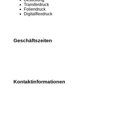
Transferdruck
Foliendruck
Digitalflexdruck
Geschäftszeiten
Di. - Fr. 9:00 - 17:00 Uhr
oder nach Vereinbarung
Kontaktinformationen
TBH Design
Ringstraße 23
84416 Taufkirchen/Vils
Tel. 08084-2589404
info@tbh-design.de